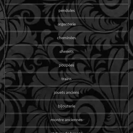
pendules
argenterie
cheminées
chenets
poupées
trains
jouets anciens
bijouterie
montre anciennes