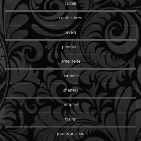
cartels
candelabres
reveils
pendules
argenterie
cheminées
chenets
poupées
trains
jouets anciens