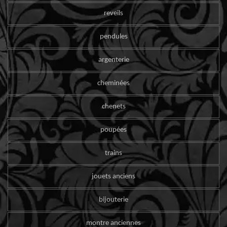
reveils
pendules
argenterie
cheminées
chenets
poupées
trains
jouets anciens
bijouterie
montre anciennes