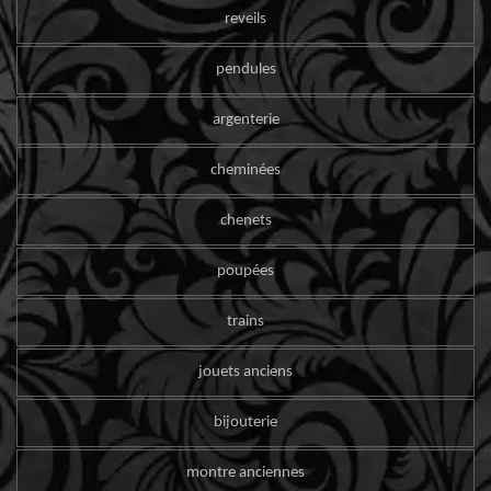
reveils
pendules
argenterie
cheminées
chenets
poupées
trains
jouets anciens
bijouterie
montre anciennes