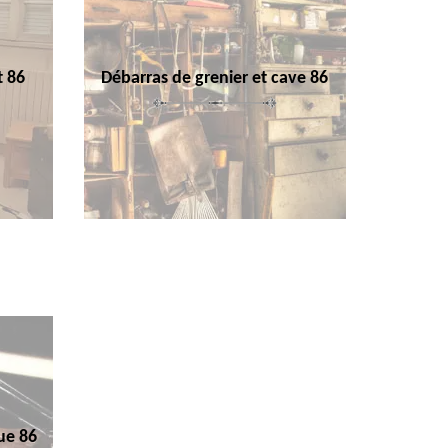
t 86
Débarras de grenier et cave 86
ue 86