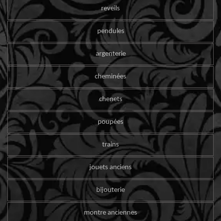
reveils
pendules
argenterie
cheminées
chenets
poupées
trains
jouets anciens
bijouterie
montre anciennes