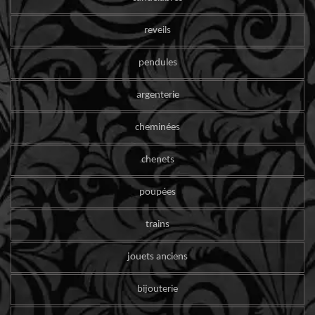
reveils
pendules
argenterie
cheminées
chenets
poupées
trains
jouets anciens
bijouterie