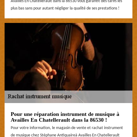
Availles En Chatellerault dans la 86530 vous garantit des tarifs les
plus bas sans pour autant négliger la qualité de ses prestations !
Pour une réparation instrument de musique à
Availles En Chatellerault dans la 86530 !
Pour votre information, le magasin de vente et rachat instrument
de musique chez Stéphane Antiquaireà Availles En Chatellerault