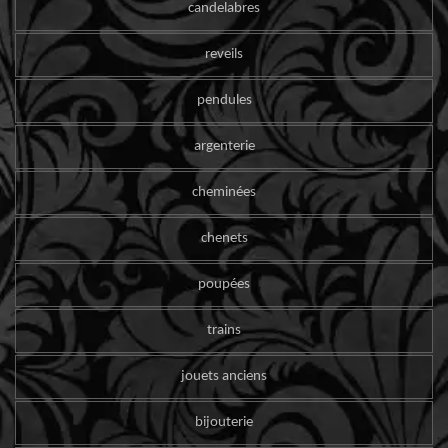
candelabres
reveils
pendules
argenterie
cheminées
chenets
poupées
trains
jouets anciens
bijouterie