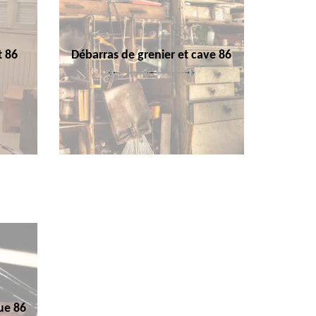
t 86
Débarras de grenier et cave 86
ue 86