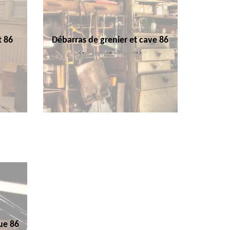
t 86
Débarras de grenier et cave 86
ue 86