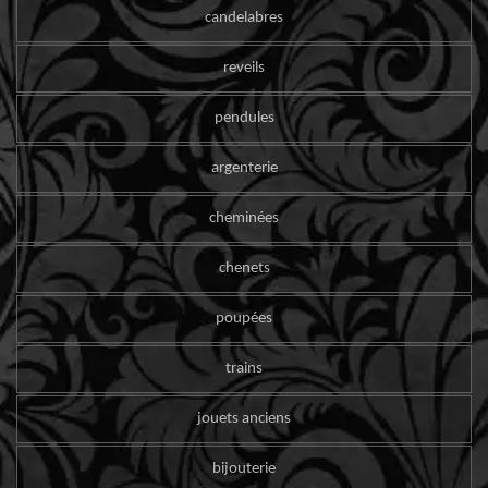
candelabres
reveils
pendules
argenterie
cheminées
chenets
poupées
trains
jouets anciens
bijouterie