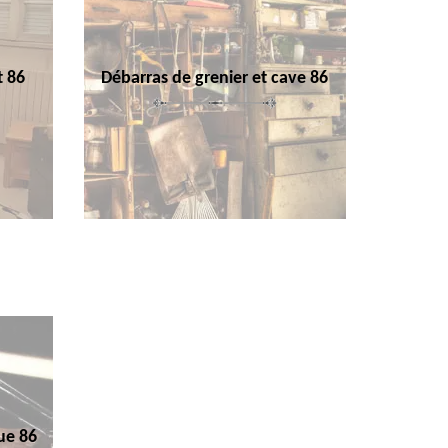
t 86
Débarras de grenier et cave 86
ue 86