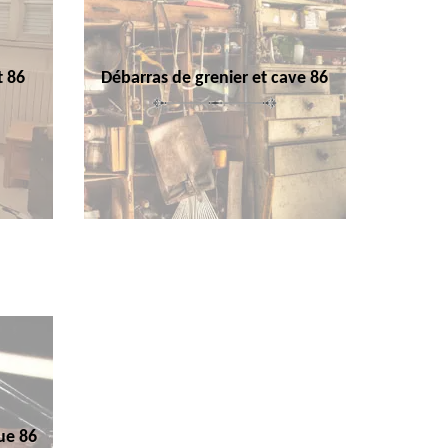
t 86
Débarras de grenier et cave 86
ue 86