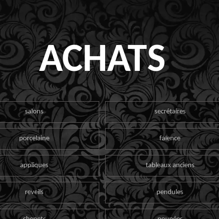
ACHATS
salons
secrétaires
porcelaine
faïence
appliques
tableaux anciens
reveils
pendules