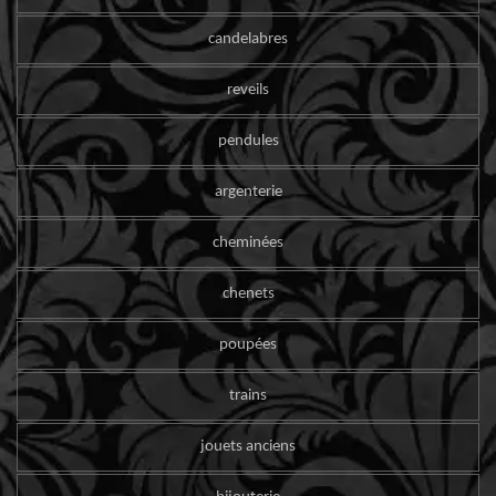
candelabres
reveils
pendules
argenterie
cheminées
chenets
poupées
trains
jouets anciens