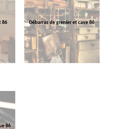
t 86
Débarras de grenier et cave 86
ue 86