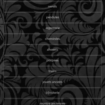
reveils
pendules
argenterie
cheminées
chenets
poupées
trains
jouets anciens
bijouterie
montre anciennes