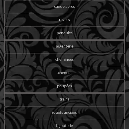
candelabres
reveils
pendules
argenterie
cheminées
chenets
poupées
trains
jouets anciens
bijouterie