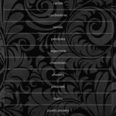
cartels
candelabres
reveils
pendules
argenterie
cheminées
chenets
poupées
trains
jouets anciens