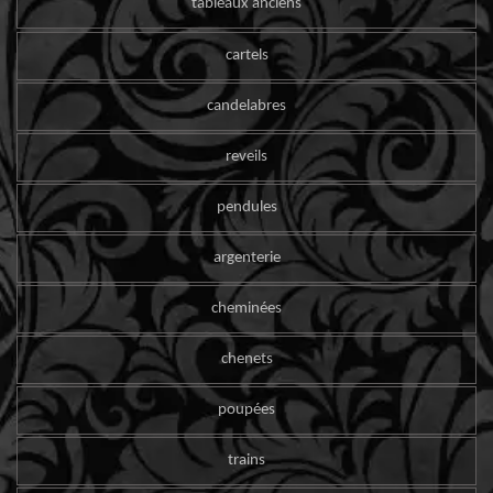
tableaux anciens
cartels
candelabres
reveils
pendules
argenterie
cheminées
chenets
poupées
trains