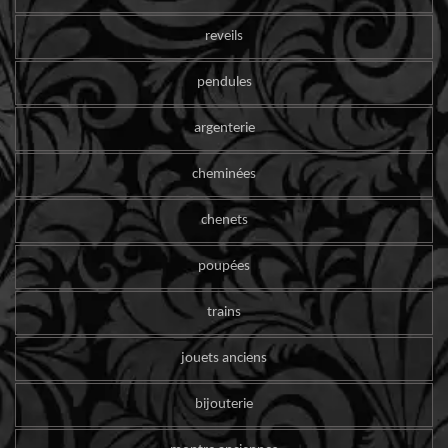
reveils
pendules
argenterie
cheminées
chenets
poupées
trains
jouets anciens
bijouterie