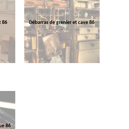
t 86
Débarras de grenier et cave 86
ue 86