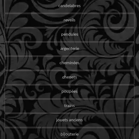
candelabres
reveils
pendules
argenterie
cheminées
chenets
poupées
trains
jouets anciens
bijouterie