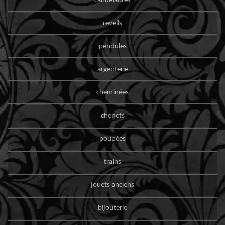
candelabres
reveils
pendules
argenterie
cheminées
chenets
poupées
trains
jouets anciens
bijouterie