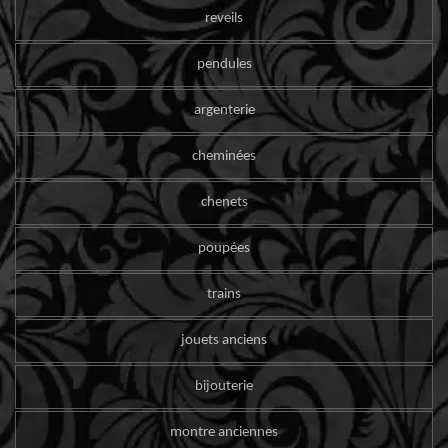
reveils
pendules
argenterie
cheminées
chenets
poupées
trains
jouets anciens
bijouterie
montre anciennes