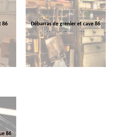
t 86
Débarras de grenier et cave 86
ue 86