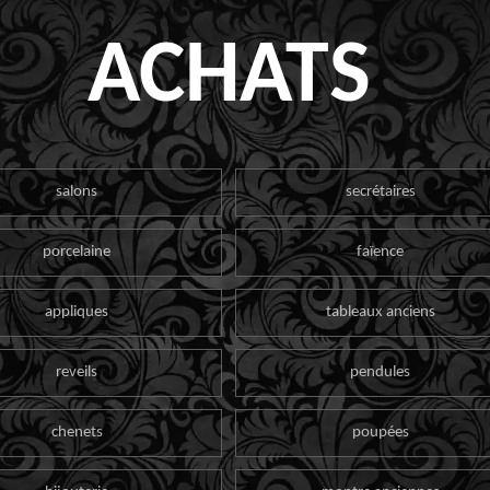
ACHATS
salons
secrétaires
porcelaine
faïence
appliques
tableaux anciens
reveils
pendules
chenets
poupées