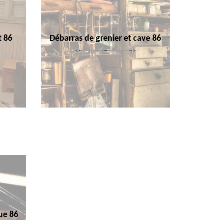
t 86
Débarras de grenier et cave 86
ue 86