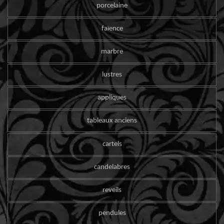
porcelaine
faïence
marbre
lustres
appliques
tableaux anciens
cartels
candelabres
reveils
pendules