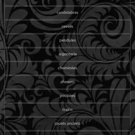
candelabres
reveils
pendules
argenterie
cheminées
chenets
poupées
trains
jouets anciens