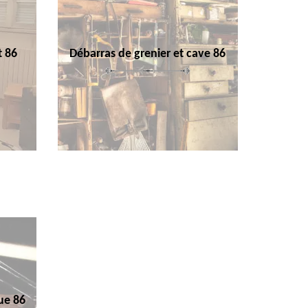
t 86
Débarras de grenier et cave 86
ue 86