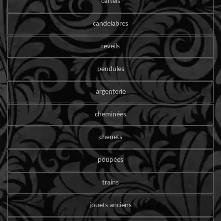
cartels
candelabres
reveils
pendules
argenterie
cheminées
chenets
poupées
trains
jouets anciens