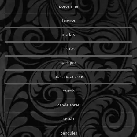
porcelaine
faïence
marbre
lustres
appliques
tableaux anciens
cartels
candelabres
reveils
pendules