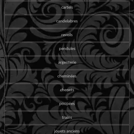
cartels
candelabres
reveils
pendules
argenterie
cheminées
chenets
poupées
trains
jouets anciens