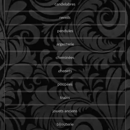
candelabres
reveils
pendules
argenterie
cheminées
chenets
poupées
trains
jouets anciens
bijouterie