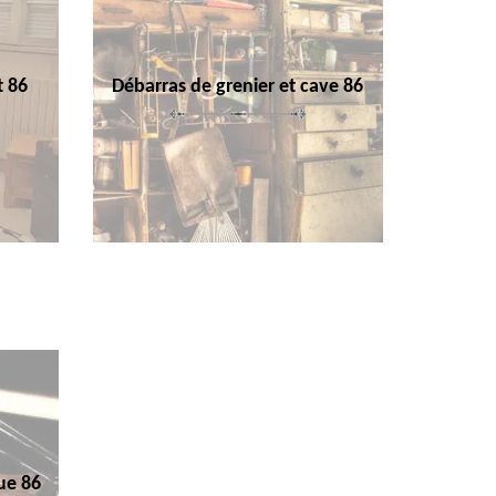
t 86
Débarras de grenier et cave 86
ue 86