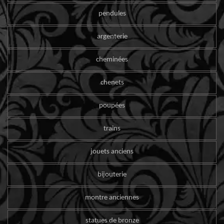
pendules
argenterie
cheminées
chenets
poupées
trains
jouets anciens
bijouterie
montre anciennes
statues de bronze