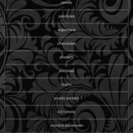
reveils
pendules
argenterie
cheminées
chenets
poupées
trains
jouets anciens
bijouterie
montre anciennes