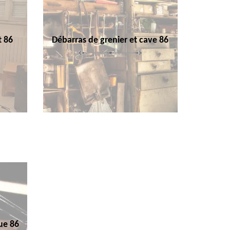
t 86
Débarras de grenier et cave 86
ue 86