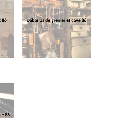
t 86
Débarras de grenier et cave 86
ue 86