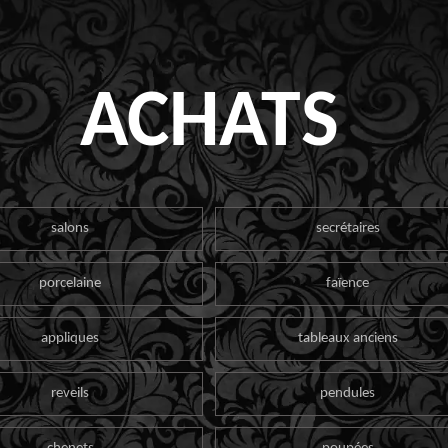
ACHATS
salons
secrétaires
porcelaine
faïence
appliques
tableaux anciens
reveils
pendules