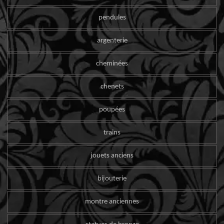
pendules
argenterie
cheminées
chenets
poupées
trains
jouets anciens
bijouterie
montre anciennes