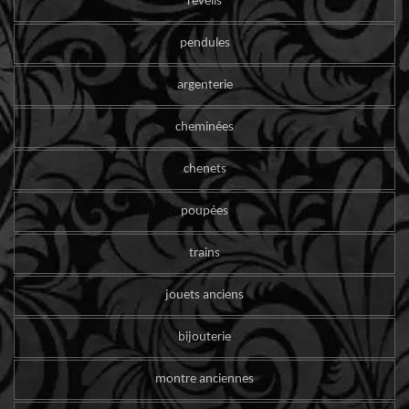
reveils
pendules
argenterie
cheminées
chenets
poupées
trains
jouets anciens
bijouterie
montre anciennes