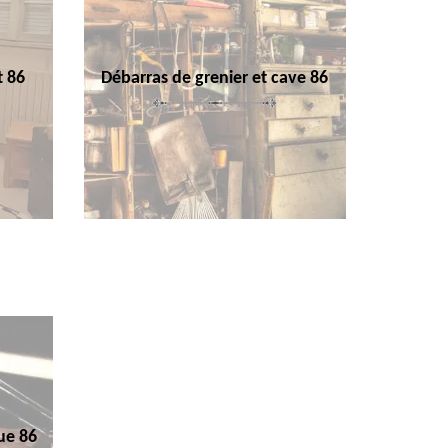
t 86
Débarras de grenier et cave 86
ue 86