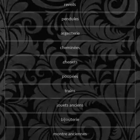
reveils
pendules
argenterie
cheminées
chenets
poupées
trains
jouets anciens
bijouterie
montre anciennes