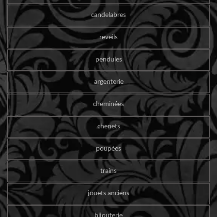
candelabres
reveils
pendules
argenterie
cheminées
chenets
poupées
trains
jouets anciens
bijouterie