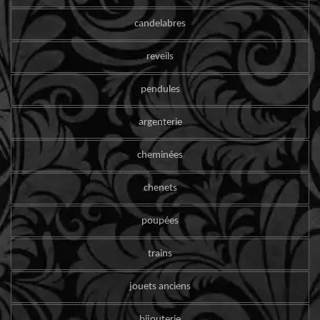
candelabres
reveils
pendules
argenterie
cheminées
chenets
poupées
trains
jouets anciens
bijouterie