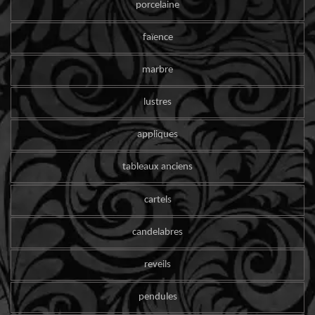
porcelaine
faïence
marbre
lustres
appliques
tableaux anciens
cartels
candelabres
reveils
pendules