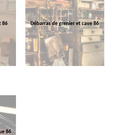
t 86
Débarras de grenier et cave 86
ue 86