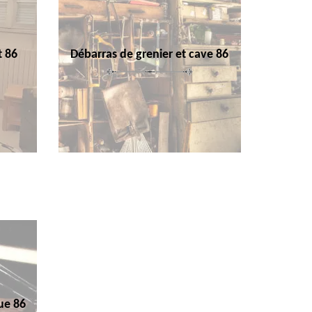
t 86
Débarras de grenier et cave 86
ue 86