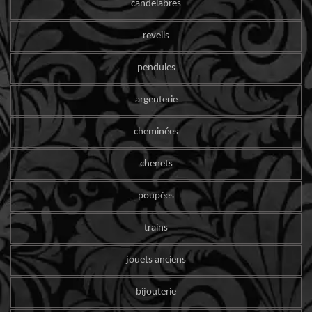
candelabres
reveils
pendules
argenterie
cheminées
chenets
poupées
trains
jouets anciens
bijouterie