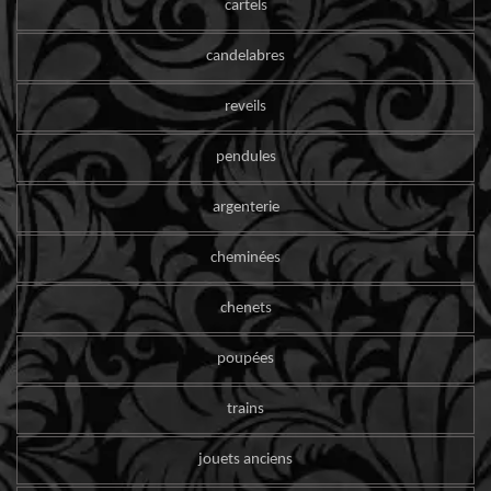
cartels
candelabres
reveils
pendules
argenterie
cheminées
chenets
poupées
trains
jouets anciens