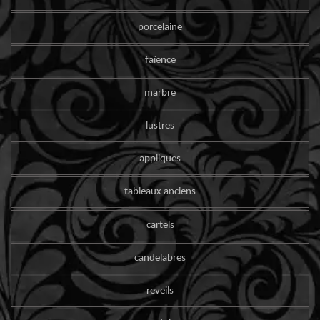
porcelaine
faïence
marbre
lustres
appliques
tableaux anciens
cartels
candelabres
reveils